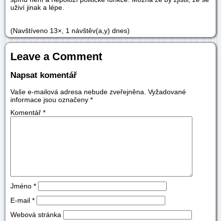
uživí jinak a lépe.
(Navštíveno 13×, 1 návštěv(a,y) dnes)
Leave a Comment
Napsat komentář
Vaše e-mailová adresa nebude zveřejněna.
Vyžadované
informace jsou označeny
*
Komentář
*
Jméno
*
E-mail
*
Webová stránka