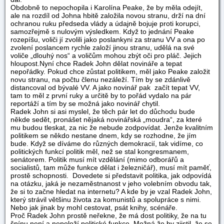
Obdobně to nepochopila i Karolína Peake, že by měla odejít,
ale na rozdíl od Johna hbitě založila novou stranu, drží na dní
ochranou ruku předseda vlády a údajně bojuje proti korupci,
samozřejmě s nulovým výsledkem. Když to jednání Peake
rozepíšu, voliči jí zvolili jako poslankyni za stranu VV a ona po
zvolení poslancem rychle založí jinou stranu, udělá na své
voliče „dlouhý nos“ a voličům mohou zbýt oči pro pláč. Jejich
hloupost.
Nyní chce Radek John dělat novináře a tepat
nepořádky. Pokud chce zůstat politikem, měl jako Peake založit
novu stranu, na počtu členu nezáleží. Tím by se zdánlivě
distancoval od bývalé VV. A jako novinář pak začít tepat VV,
tam to měl z první ruky a určitě by to pořád vydalo na pár
reportáží a tím by se možná jako novinář chytil.
Radek John si asi myslel, že těch pár let do důchodu bude
někde sedět, pronášet nějaká novinářská „moudra“, za které
mu budou tleskat, za nic že nebude zodpovídat. Jenže kvalitním
politikem se někdo nestane dnem, kdy se rozhodne, že jím
bude. Když se díváme do různých demokracií, tak vidíme, co
politických funkcí politik měl, než se stal kongresmanem,
senátorem. Politik musí mít vzdělání (mimo odborářů a
socialistů, tam může funkce dělat i železničář), musí mít paměť,
prostě schopnosti. Dovedete si představit politika, jak odpovídá
na otázku, jaká je nezaměstnanost v jeho volebním obvodu tak,
že si to začne hledat na internetu? A kde by je vzal Radek John,
který strávil většinu života za komunistů a spolupráce s nimi.
Nebo jak jinak by mohl cestovat, psát knihy, scénáře.
Proč Radek John prostě neřekne, že má dost politiky, že na tu
špínu není a nepoloží politické funkce. Možná že by zjistil, že se