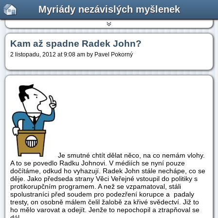
Myriády nezávislých myšlenek
Kam až spadne Radek John?
2 listopadu, 2012 at 9:08 am by Pavel Pokorný
Je smutné chtít dělat něco, na co nemám vlohy.
A to se povedlo Radku Johnovi. V médiích se nyní pouze
dočítáme, odkud ho vyhazují. Radek John stále nechápe, co se
děje. Jako předseda strany Věci Veřejné vstoupil do politiky s
protikorupčním programem. A než se vzpamatoval, stáli
spolustraníci před soudem pro podezření korupce a padaly
tresty, on osobně málem čelil žalobě za křivé svědectví. Již to
ho mělo varovat a odejít. Jenže to nepochopil a ztrapňoval se
dál.