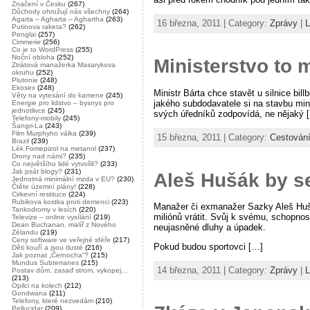
Značení v Česku
(267)
Důchody ohrožují nás všechny
(264)
Agarta – Agharta – Aghartha
(263)
16 března, 2011 | Category:
Zprávy
|
L
Putinova raketa?
(262)
Penglai
(257)
Cimmerie
(256)
Co je to WordPress
(255)
Noční obloha
(252)
Ministerstvo to 
Ztrátová manažerka Masarykova
okruhu
(252)
Plutonie
(248)
Ekosex
(248)
Ministr Bárta chce stavět u silnice bi
Věty na vytesání do kamene
(245)
jakého subdodavatele si na stavbu minis
Energie pro lidstvo – bysnys pro
jednotlivce
(245)
svých úředníků zodpovídá, ne nějaký 
Telefony-mobily
(245)
Šangri-La
(243)
Film Murphyho válka
(239)
15 března, 2011 | Category:
Cestován
Brazil
(239)
Lék Fomepizol na metanol
(237)
Drony nad námi?
(235)
Co největšího lidé vytvořili?
(233)
Jak psát blogy?
(231)
Aleš Hušák by s
Jednotná minimální mzda v EU?
(230)
Čtěte územní plány!
(228)
Cirkevní restituce
(224)
Rubikova kostka proti demenci
(223)
Manažer či exmanažer Sazky Aleš Hušá
Tankodromy v lesích
(220)
miliónů vrátit. Svůj k svému, schopnos
Televize – online vysílání
(219)
Dean Buchanan, malíř z Nového
neujasněné dluhy a úpadek.
Zélandu
(219)
Ceny software ve veřejné sféře
(217)
Pokud budou sportovci […]
Děti kouří a jsou tlusté
(216)
Jak poznat „Černocha“?
(215)
Mundus Subterranes
(215)
14 března, 2011 | Category:
Zprávy
|
L
Postav dům, zasaď strom, vykopej…
(213)
Opilci na kolech
(212)
Gondwana
(211)
Telefony, které nezvedám
(210)
Pellucidar
(209)