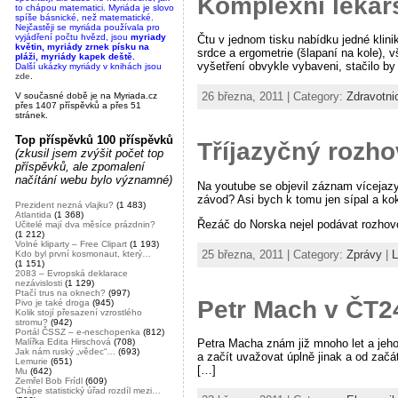
Komplexní lékařs
to chápou matematici. Myriáda je slovo
spíše básnické, než matematické.
Nejčastěji se myriáda používala pro
vyjádření počtu hvězd, jsou
myriady
Čtu v jednom tisku nabídku jedné klini
květin, myriády zrnek písku na
srdce a ergometrie (šlapaní na kole), v
pláži, myriády kapek deště.
vyšetření obvykle vybaveni, stačilo by
Další ukázky myriády v knihách jsou
zde
.
26 března, 2011 | Category:
Zdravotni
V současné době je na Myriada.cz
přes 1407 příspěvků a přes 51
stránek.
Top příspěvků 100 příspěvků
Tříjazyčný rozho
(zkusil jsem zvýšit počet top
příspěvků, ale zpomalení
načítání webu bylo významné)
Na youtube se objevil záznam vícejaz
závod? Asi bych k tomu jen sípal a ko
Prezident nezná vlajku?
(1 483)
Atlantida
(1 368)
Řezáč do Norska nejel podávat rozhovor
Učitelé mají dva měsíce prázdnin?
(1 212)
Volné kliparty – Free Clipart
(1 193)
25 března, 2011 | Category:
Zprávy
|
L
Kdo byl první kosmonaut, který…
(1 151)
2083 – Evropská deklarace
nezávislosti
(1 129)
Ptačí trus na oknech?
(997)
Petr Mach v ČT2
Pivo je také droga
(945)
Kolik stojí přesazení vzrostlého
stromu?
(942)
Portál ČSSZ – e-neschopenka
(812)
Malířka Edita Hirschová
(708)
Petra Macha znám již mnoho let a jeho 
Jak nám ruský „vědec“…
(693)
a začít uvažovat úplně jinak a od začá
Lemurie
(651)
[…]
Mu
(642)
Zemřel Bob Frídl
(609)
Chápe statistický úřad rozdíl mezi…