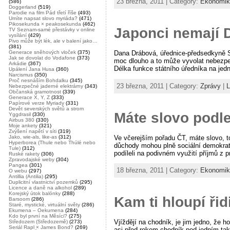
23 března, 2011 | Category:
Ekonomik
(586)
Doggerland
(519)
Parodie na film Pád třetí říše
(493)
Umíte napsat slovo myriáda?
(471)
Pikosekunda × peakosekunda
(462)
Japonci nemají 
TV Seznam-samé přestávky v online
vysílání
(429)
Pivo může být lék, ale v balení jako…
(381)
Dana Drábová, úřednice-předsedkyně St
Generace sněhových vloček
(375)
Jak se dovolat do Vodafone
(373)
moc dlouho a to může vyvolat nebezpečn
Arkádie
(367)
Délka funkce státního úředníka na je
Upálení Jana Husa
(360)
Narcismus
(350)
Proč nesnáším Bohdalku
(345)
23 března, 2011 | Category:
Zprávy
|
L
Nebezpečné jaderné elektrárny
(343)
Občanská gramotnost
(339)
Generace X, Y, Z
(333)
Papírové verze Myriady
(331)
Devět severských světů a strom
Máte slovo podl
Yggdrasil
(330)
Airbus 380
(330)
Moje ankety
(321)
Zvýšení napětí v síti
(319)
Ve včerejším pořadu ČT, máte slovo, 
Jako, wie-als, like-as
(312)
Hyperborea (Thule nebo Thúlé nebo
důchody mohou plně sociální demokraté
Tule)
(312)
podíleli na podivném využití příjmů z p
Ruské rakety
(306)
Zpravodajské weby
(304)
Pangea
(301)
18 března, 2011 | Category:
Ekonomik
O webu
(297)
Antillia (Antilia)
(295)
Duplicitní vlastnictví pozemků
(295)
Licence a daně na alkohol
(289)
Korejský útok balónky
(288)
Kam ti hloupí řid
Barsoom
(286)
Staré, mystické, virtuální světy
(286)
Ekumena – Oekumena
(284)
Kdo byl první na Měsíci?
(275)
Vjíždějí na chodník, je jim jedno, že ho
Středozem (Středozemě)
(273)
Seriál Rapl × James Bond?
(269)
asi před rokem chodník pod jedním ta