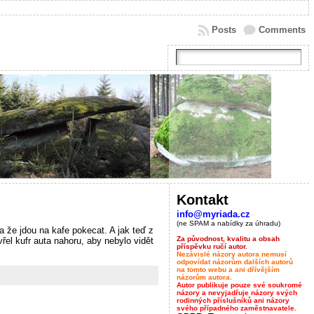
Posts
Comments
Kontakt
info@myriada.cz
(ne SPAM a nabídky za úhradu)
 že jdou na kafe pokecat. A jak teď z
Za původnost, kvalitu a obsah
el kufr auta nahoru, aby nebylo vidět
příspěvku ručí autor.
Nezávislé názory autora nemusí
odpovídat názorům dalších autorů
na tomto webu a ani dřívějším
názorům autora.
Autor publikuje pouze své soukromé
názory a nevyjadřuje názory svých
rodinných příslušníků ani názory
svého případného zaměstnavatele.