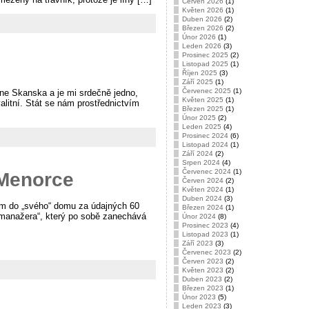
Červen 2026
(1)
Květen 2026
(1)
Duben 2026
(2)
Březen 2026
(2)
Únor 2026
(1)
Leden 2026
(3)
Prosinec 2025
(2)
Listopad 2025
(1)
Říjen 2025
(3)
Září 2025
(1)
Červenec 2025
(1)
a ne Skanska a je mi srdečně jedno,
Květen 2025
(1)
valitní. Stát se nám prostřednictvím
Březen 2025
(1)
Únor 2025
(2)
Leden 2025
(4)
Prosinec 2024
(6)
Listopad 2024
(1)
Září 2024
(2)
Srpen 2024
(4)
Červenec 2024
(1)
 Menorce
Červen 2024
(2)
Květen 2024
(1)
Duben 2024
(3)
am do „svého“ domu za údajných 60
Březen 2024
(1)
 „manažera“, který po sobě zanechává
Únor 2024
(8)
Prosinec 2023
(4)
Listopad 2023
(1)
Září 2023
(3)
Červenec 2023
(2)
Červen 2023
(2)
Květen 2023
(2)
Duben 2023
(2)
Březen 2023
(1)
Únor 2023
(5)
Leden 2023
(3)