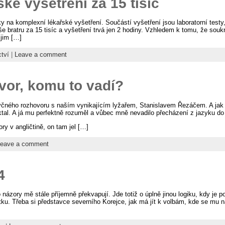
ké vyšetření za 15 tisíc
ky na komplexní lékařské vyšetření. Součástí vyšetření jsou laboratorní testy
še bratru za 15 tisíc a vyšetření trvá jen 2 hodiny. Vzhledem k tomu, že souk
 jim […]
ctví
|
Leave a comment
vor, komu to vadí?
yčného rozhovoru s naším vynikajícím lyžařem, Stanislavem Řezáčem. A jak b
ktal. A já mu perfektně rozuměl a vůbec mně nevadilo přecházení z jazyku do
y v angličtině, on tam jel […]
eave a comment
4
názory mě stále příjemně překvapují. Jde totiž o úplně jinou logiku, kdy je p
tku. Třeba si představce severního Korejce, jak má jít k volbám, kde se mu n