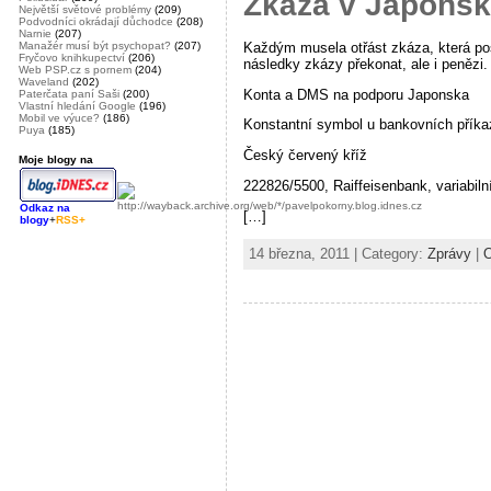
Zkáza v Japons
Největší světové problémy
(209)
Podvodníci okrádají důchodce
(208)
Narnie
(207)
Každým musela otřást zkáza, která pos
Manažér musí být psychopat?
(207)
Fryčovo knihkupectví
(206)
následky zkázy překonat, ale i penězi.
Web PSP.cz s pornem
(204)
Waveland
(202)
Konta a DMS na podporu Japonska
Paterčata paní Saši
(200)
Vlastní hledání Google
(196)
Mobil ve výuce?
(186)
Konstantní symbol u bankovních příka
Puya
(185)
Český červený kříž
Moje blogy na
222826/5500, Raiffeisenbank, variabil
Odkaz na
[…]
blogy
+
RSS+
14 března, 2011 | Category:
Zprávy
|