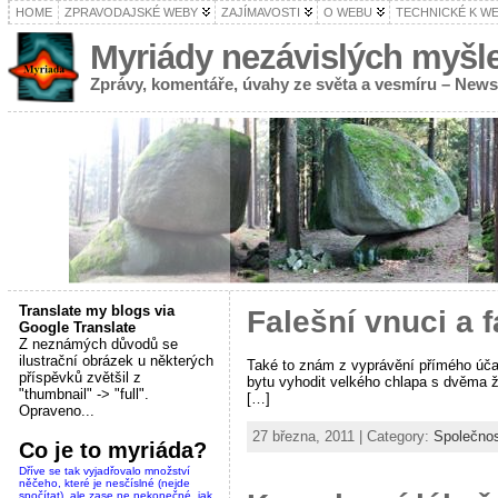
HOME
ZPRAVODAJSKÉ WEBY
ZAJÍMAVOSTI
O WEBU
TECHNICKÉ K W
Myriády nezávislých myšl
Zprávy, komentáře, úvahy ze světa a vesmíru – New
Translate my blogs via
Falešní vnuci a 
Google Translate
Z neznámých důvodů se
ilustrační obrázek u některých
Také to znám z vyprávění přímého účast
příspěvků zvětšil z
bytu vyhodit velkého chlapa s dvěma že
"thumbnail" -> "full".
[…]
Opraveno...
27 března, 2011 | Category:
Společno
Co je to myriáda?
Dříve se tak vyjadřovalo množství
něčeho, které je nesčíslné (nejde
spočítat), ale zase ne nekonečné, jak