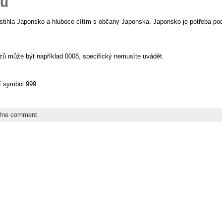
ku
tihla Japonsko a hluboce cítím s občany Japonska. Japonsko je potřeba podpo
zů může být například 0008, specifický nemusíte uvádět.
ní symbol 999
One comment