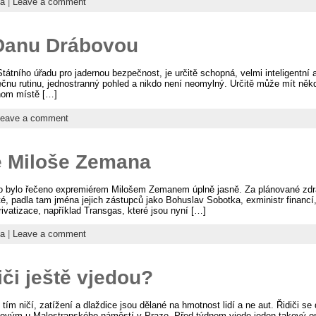
a
|
Leave a comment
Danu Drábovou
átního úřadu pro jadernou bezpečnost, je určitě schopná, velmi inteligentní
u rutinu, jednostranný pohled a nikdo není neomylný. Určitě může mít někdo 
dnom místě […]
eave a comment
e Miloše Zemana
to bylo řečeno expremiérem Milošem Zemanem úplně jasně. Za plánované zd
, padla tam jména jejich zástupců jako Bohuslav Sobotka, exministr financí,
rivatizace, například Transgas, které jsou nyní […]
a
|
Leave a comment
iči ještě vjedou?
 tím ničí, zatížení a dlaždice jsou dělané na hmotnost lidí a ne aut. Řidiči se 
kovým u Malostranského náměstí v Praze. Před týdnem vjede jeden takový ome