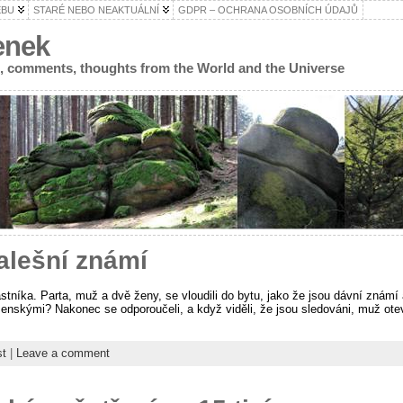
EBU
STARÉ NEBO NEAKTUÁLNÍ
GDPR – OCHRANA OSOBNÍCH ÚDAJŮ
enek
s, comments, thoughts from the World and the Universe
falešní známí
níka. Parta, muž a dvě ženy, se vloudili do bytu, jako že jsou dávní známí a
nskými? Nakonec se odporoučeli, a když viděli, že jsou sledováni, muž otevř
st
|
Leave a comment