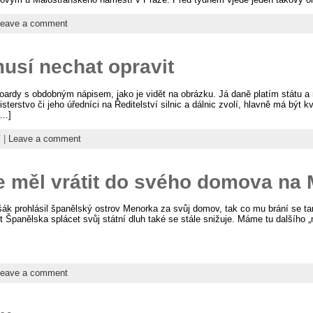
eave a comment
musí nechat opravit
llboardy s obdobným nápisem, jako je vidět na obrázku. Já daně platím státu 
terstvo či jeho úředníci na Ředitelství silnic a dálnic zvolí, hlavně má být k
[…]
í
|
Leave a comment
e měl vrátit do svého domova na
k prohlásil španělský ostrov Menorka za svůj domov, tak co mu brání se t
t Španělska splácet svůj státní dluh také se stále snižuje. Máme tu dalšího
eave a comment