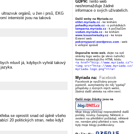
GDPR:
Tento web
neshromažďuje žádné
informace o svých uživatelích.
, ultrazvuk orgánů, u žen i prsů, EKG
romí internisté jsou na taková
Další weby na Myriada.cz
elibri.myriada.cz
- ke knihám
pohadky.myriada.cz
- o pohádkách
lamparna.myriada.cz
- k počítačům
vodum.myriada.cz
- ke knihám
www.kouzelnetuzky.cz
- ke knize
Externí web
pokornypavel.wordpress.com
- web
k veřejné správě
Doporučte tento web
, dejte na své
stránky logo webu (je vlevo nahoře)
formou následujícího HTML kódu.
ych mluvil já, kdybych vyhrál takový
<a href="http://www.myriada.cz">
<img src="http://www.myriada.cz/
 jazyka.
myriada-logo.png"></a>
Myriada na:
Facebook
Facebook je využívány pouze
pasivně, automaticky do něj "padají"
příspěvky z různých mých webů,
žádná další aktivita na něm není.
Další moje články jsou na
Moje blogy přebírají nepravidelně další
portály, noviny, časopisy. Některé o
otřeba se oprostit snad od úplně všeho
svolení na přetištění požádají, některé
abízí 20 politických stran, nebo když
ne, nemám plný přehled o tom, kde
byly moje blogy publikovány.