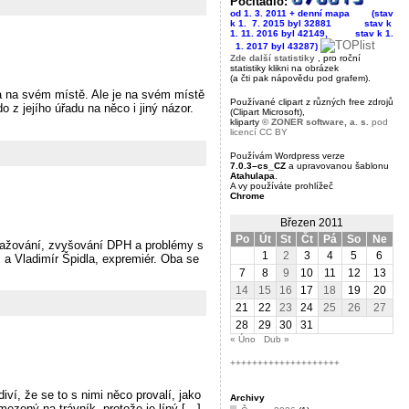
Počitadlo:
od 1. 3. 2011 + denní mapa (stav
k 1. 7. 2015 byl 32881
----------
stav k
1. 11. 2016 byl 42149,
--------
stav k 1.
-
1. 2017 byl 43287)
Zde další statistiky
, pro roční
statistiky klikni na obrázek
(a čti pak nápovědu pod grafem).
 a na svém místě. Ale je na svém místě
Používané clipart z různých free zdrojů
z jejího úřadu na něco i jiný názor.
(Clipart Microsoft),
kliparty
© ZONER software, a. s.
pod
licencí CC BY
Používám Wordpress verze
7.0.3–cs_CZ
a upravovanou šablonu
Atahulapa
.
A vy používáte prohlížeč
Chrome
Březen 2011
Po
Út
St
Čt
Pá
So
Ne
ražování, zvyšování DPH a problémy s
1
2
3
4
5
6
 a Vladimír Špidla, expremiér. Oba se
7
8
9
10
11
12
13
14
15
16
17
18
19
20
21
22
23
24
25
26
27
28
29
30
31
« Úno
Dub »
++++++++++++++++++++
diví, že se to s nimi něco provalí, jako
Archivy
zený na trávník, protože je líný […]