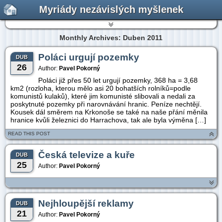
Myriády nezávislých myšlenek
Monthly Archives: Duben 2011
Poláci urgují pozemky
DUB
26
Author:
Pavel Pokorný
Poláci již přes 50 let urgují pozemky, 368 ha = 3,68
km2 (rozloha, kterou mělo asi 20 bohatších rolníků=podle
komunistů kulaků), které jim komunisté slibovali a nedali za
poskytnuté pozemky při narovnávání hranic. Peníze nechtějí.
Kousek dál směrem na Krkonoše se také na naše přání měnila
hranice kvůli železnici do Harrachova, tak ale byla výměna […]
READ THIS POST
Česká televize a kuře
DUB
25
Author:
Pavel Pokorný
Nejhloupější reklamy
DUB
21
Author:
Pavel Pokorný