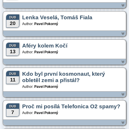
Lenka Veselá, Tomáš Fiala
DUB
20
Author:
Pavel Pokorný
Aféry kolem Kočí
DUB
13
Author:
Pavel Pokorný
Kdo byl první kosmonaut, který
DUB
11
obletěl zemi a přistál?
Author:
Pavel Pokorný
Proč mi posílá Telefonica O2 spamy?
DUB
7
Author:
Pavel Pokorný