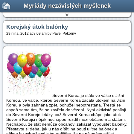
Myriády nezávislých myšlenek
Korejský útok balónky
29 října, 2012 at 8:09 am by Pavel Pokorný
Severní Korea je stále ve válce s Jižní
Koreou, ve válce, kterou Severní Korea začala útokem na Jižní
Koreu a byla zahnána zpět, bohužel nepotrestána. Trestá se
aspoň sama tím, že se zavřela do vězení. Nyní aktivisté posílají
do Severní Koreje letáky, což Severní Korea chápe jako útok.
Severní Korejci nějak nechápou rozdíl mezi občanem a státem.
Nechápou, že stát nemůže občanovi zakázat vypouštět balónky.
Přestavte si třeba, jak u nás dítěti na pouti ulítne balónek a
někdo by vyhrožoval jeho rodičům, že na ně začne střílet.