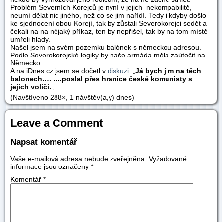
Problém Severních Korejců je nyní v jejich nekompabilitě,
neumí dělat nic jiného, než co se jim nařídí. Tedy i kdyby došlo
ke sjednocení obou Korejí, tak by zůstali Severokorejci sedět a
čekali na na nějaký příkaz, ten by nepřišel, tak by na tom místě
umřeli hlady.
Našel jsem na svém pozemku balónek s německou adresou.
Podle Severokorejské logiky by naše armáda měla zaútočit na
Německo.
A na iDnes.cz jsem se dočetl v
diskuzi
: „
Já bych jim na těch
balonech…. ….poslal přes hranice české komunisty s
jejich voliči.
„.
(Navštíveno 288×, 1 návštěv(a,y) dnes)
Leave a Comment
Napsat komentář
Vaše e-mailová adresa nebude zveřejněna.
Vyžadované
informace jsou označeny
*
Komentář
*