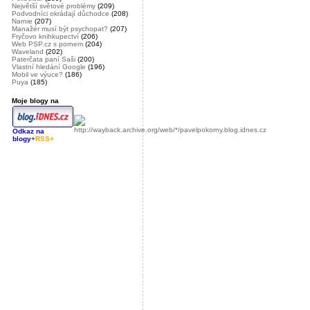
Největší světové problémy
(209)
Podvodníci okrádají důchodce
(208)
Narnie
(207)
Manažér musí být psychopat?
(207)
Fryčovo knihkupectví
(206)
Web PSP.cz s pornem
(204)
Waveland
(202)
Paterčata paní Saši
(200)
Vlastní hledání Google
(196)
Mobil ve výuce?
(186)
Puya
(185)
Moje blogy na
Odkaz na
blogy
+
RSS+