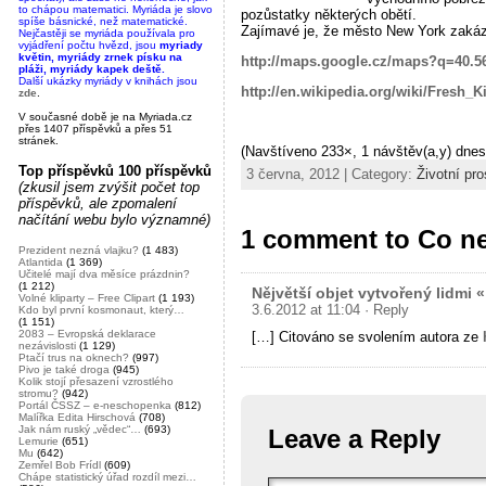
to chápou matematici. Myriáda je slovo
pozůstatky některých obětí.
spíše básnické, než matematické.
Zajímavé je, že město New York zakázal
Nejčastěji se myriáda používala pro
vyjádření počtu hvězd, jsou
myriady
květin, myriády zrnek písku na
http://maps.google.cz/maps?q=40.
pláži, myriády kapek deště.
Další ukázky myriády v knihách jsou
http://en.wikipedia.org/wiki/Fresh_Ki
zde
.
V současné době je na Myriada.cz
přes 1407 příspěvků a přes 51
stránek.
(Navštíveno 233×, 1 návštěv(a,y) dnes
Top příspěvků 100 příspěvků
3 června, 2012 | Category:
Životní pro
(zkusil jsem zvýšit počet top
příspěvků, ale zpomalení
načítání webu bylo významné)
1 comment to Co nej
Prezident nezná vlajku?
(1 483)
Atlantida
(1 369)
Učitelé mají dva měsíce prázdnin?
(1 212)
Nějvětší objet vytvořený lidmi 
Volné kliparty – Free Clipart
(1 193)
3.6.2012 at 11:04
· Reply
Kdo byl první kosmonaut, který…
(1 151)
2083 – Evropská deklarace
[…] Citováno se svolením autora ze
nezávislosti
(1 129)
Ptačí trus na oknech?
(997)
Pivo je také droga
(945)
Kolik stojí přesazení vzrostlého
stromu?
(942)
Portál ČSSZ – e-neschopenka
(812)
Malířka Edita Hirschová
(708)
Jak nám ruský „vědec“…
(693)
Leave a Reply
Lemurie
(651)
Mu
(642)
Zemřel Bob Frídl
(609)
Chápe statistický úřad rozdíl mezi…