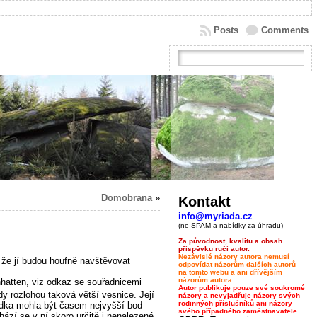
Posts
Comments
Domobrana
»
Kontakt
info@myriada.cz
(ne SPAM a nabídky za úhradu)
Za původnost, kvalitu a obsah
příspěvku ručí autor.
Nezávislé názory autora nemusí
 že jí budou houfně navštěvovat
odpovídat názorům dalších autorů
na tomto webu a ani dřívějším
názorům autora.
nhatten, viz odkaz se souřadnicemi
Autor publikuje pouze své soukromé
y rozlohou taková větší vesnice. Její
názory a nevyjadřuje názory svých
rodinných příslušníků ani názory
dka mohla být časem nejvyšší bod
svého případného zaměstnavatele.
ází se v ní skoro určitě i nenalezené