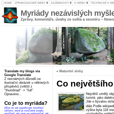
HOME
ZPRAVODAJSKÉ WEBY
ZAJÍMAVOSTI
O WEBU
TECHNICKÉ K W
Myriády nezávislých myšl
Zprávy, komentáře, úvahy ze světa a vesmíru – New
Translate my blogs via
«
Maturitní slohy
Google Translate
Z neznámých důvodů se
Co největšího 
ilustrační obrázek u některých
příspěvků zvětšil z
"thumbnail" -> "full".
Největší umělý obj
Opraveno...
turisté, jako dale
Jde o bývalou sklá
Co je to myriáda?
dále.
Podle wikiped
Dříve se tak vyjadřovalo množství
výška byla 118 me
něčeho, které je nesčíslné (nejde
východního pobřeží
spočítat), ale zase ne nekonečné, jak