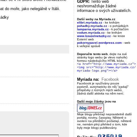
GDPR:
Tento web
neshromažďuje žádné
 do moře, jako nelegálně v Itálii.
informace o svých uživatelích.
ládky
Další weby na Myriada.cz
elibri.myriada.cz
- ke knihám
pohadky.myriada.cz
- o pohádkách
lamparna.myriada.cz
- k počítačům
vodum.myriada.cz
- ke knihám
www.kouzelnetuzky.cz
- ke knize
Externí web
pokornypavel.wordpress.com
- web
k veřejné správě
Doporučte tento web
, dejte na své
stránky logo webu (je vlevo nahoře)
formou následujícího HTML kódu.
<a href="http://www.myriada.cz">
<img src="http://www.myriada.cz/
myriada-logo.png"></a>
Myriada na:
Facebook
Facebook je využívány pouze
pasivně, automaticky do něj "padají"
příspěvky z různých mých webů,
žádná další aktivita na něm není.
Další moje články jsou na
Moje blogy přebírají nepravidelně další
portály, noviny, časopisy. Některé o
svolení na přetištění požádají, některé
ne, nemám plný přehled o tom, kde
byly moje blogy publikovány.