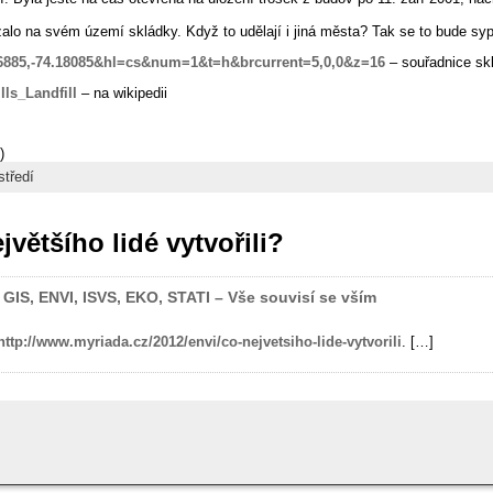
o na svém území skládky. Když to udělají i jiná města? Tak se to bude sypat
56885,-74.18085&hl=cs&num=1&t=h&brcurrent=5,0,0&z=16
– souřadnice sk
lls_Landfill
– na wikipedii
)
středí
většího lidé vytvořili?
« GIS, ENVI, ISVS, EKO, STATI – Vše souvisí se vším
http://www.myriada.cz/2012/envi/co-nejvetsiho-lide-vytvorili
. […]