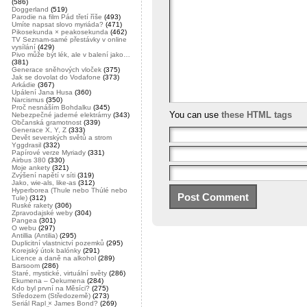
(586)
Doggerland
(519)
Parodie na film Pád třetí říše
(493)
Umíte napsat slovo myriáda?
(471)
Pikosekunda × peakosekunda
(462)
TV Seznam-samé přestávky v online
vysílání
(429)
Pivo může být lék, ale v balení jako…
(381)
Generace sněhových vloček
(375)
Jak se dovolat do Vodafone
(373)
Arkádie
(367)
Upálení Jana Husa
(360)
Narcismus
(350)
Proč nesnáším Bohdalku
(345)
You can use
these HTML tags
Nebezpečné jaderné elektrárny
(343)
Občanská gramotnost
(339)
Generace X, Y, Z
(333)
Devět severských světů a strom
Yggdrasil
(332)
Papírové verze Myriady
(331)
Airbus 380
(330)
Moje ankety
(321)
Zvýšení napětí v síti
(319)
Jako, wie-als, like-as
(312)
Hyperborea (Thule nebo Thúlé nebo
Tule)
(312)
Ruské rakety
(306)
Zpravodajské weby
(304)
Pangea
(301)
O webu
(297)
Antillia (Antilia)
(295)
Duplicitní vlastnictví pozemků
(295)
Korejský útok balónky
(291)
Licence a daně na alkohol
(289)
Barsoom
(286)
Staré, mystické, virtuální světy
(286)
Ekumena – Oekumena
(284)
Kdo byl první na Měsíci?
(275)
Středozem (Středozemě)
(273)
Seriál Rapl × James Bond?
(269)