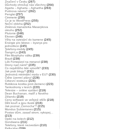
Značení v Česku
(267)
Důchody ohrožují nás všechny
(264)
Agarta – Agharta – Aghartha
(263)
Putinova raketa?
(262)
Penglai
(257)
Cimmerie
(256)
Co je to WordPress
(255)
Noční obloha
(252)
Ztrátová manažerka Masarykova
okruhu
(252)
Plutonie
(248)
Ekosex
(248)
Věty na vytesání do kamene
(245)
Energie pro lidstvo – bysnys pro
jednotlivce
(245)
Telefony-mobily
(245)
Šangri-La
(243)
Film Murphyho válka
(239)
Brazil
(239)
Lék Fomepizol na metanol
(238)
Drony nad námi?
(235)
Co největšího lidé vytvořili?
(233)
Jak psát blogy?
(231)
Jednotná minimální mzda v EU?
(230)
Čtěte územní plány!
(228)
Cirkevní restituce
(224)
Rubikova kostka proti demenci
(223)
Tankodromy v lesích
(220)
Televize – online vysílání
(219)
Dean Buchanan, malíř z Nového
Zélandu
(219)
Ceny software ve veřejné sféře
(218)
Děti kouří a jsou tlusté
(216)
Jak poznat „Černocha“?
(215)
Mundus Subterranes
(215)
Postav dům, zasaď strom, vykopej…
(213)
Opilci na kolech
(212)
Gondwana
(211)
Telefony, které nezvedám
(210)
Pellucidar
(209)