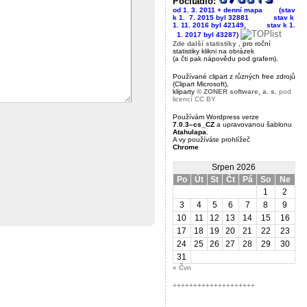
Počitadlo:
od 1. 3. 2011 + denní mapa (stav
k 1. 7. 2015 byl 32881
----------
stav k
1. 11. 2016 byl 42149,
--------
stav k 1.
-
1. 2017 byl 43287)
Zde další statistiky
, pro roční
statistiky klikni na obrázek
(a čti pak nápovědu pod grafem).
Používané clipart z různých free zdrojů
(Clipart Microsoft),
kliparty
© ZONER software, a. s.
pod
licencí CC BY
Používám Wordpress verze
7.0.3–cs_CZ
a upravovanou šablonu
Atahulapa
.
A vy používáte prohlížeč
Chrome
Srpen 2026
Po
Út
St
Čt
Pá
So
Ne
1
2
3
4
5
6
7
8
9
10
11
12
13
14
15
16
17
18
19
20
21
22
23
24
25
26
27
28
29
30
31
« Čvn
++++++++++++++++++++