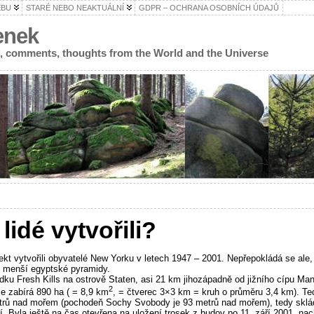
EBU
STARÉ NEBO NEAKTUÁLNÍ
GDPR – OCHRANA OSOBNÍCH ÚDAJŮ
enek
s, comments, thoughts from the World and the Universe
lidé vytvořili?
ekt vytvořili obyvatelé New Yorku v letech 1947 – 2001. Nepřepokládá se ale,
ko menší egyptské pyramidy.
dku Fresh Kills na ostrově Staten, asi 21 km jihozápadně od jižního cípu Ma
2
ie zabírá 890 ha ( = 8,9 km
, = čtverec 3×3 km = kruh o průměru 3,4 km). Ted
trů nad mořem (pochodeň Sochy Svobody je 93 metrů nad mořem), tedy sklá
. Byla ještě na čas otevřena na uložení trosek z budov po 11. září 2001, nach