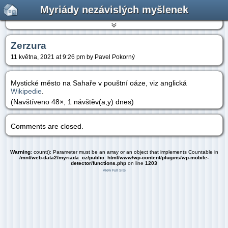
Myriády nezávislých myšlenek
Zerzura
11 května, 2021 at 9:26 pm by Pavel Pokorný
Mystické město na Sahaře v pouštní oáze, viz anglická
Wikipedie
.
(Navštíveno 48×, 1 návštěv(a,y) dnes)
Comments are closed.
Warning
: count(): Parameter must be an array or an object that implements Countable in
/mnt/web-data2/myriada_cz/public_html/www/wp-content/plugins/wp-mobile-
detector/functions.php
on line
1203
View Full Site