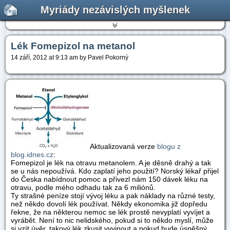
Myriády nezávislých myšlenek
Lék Fomepizol na metanol
14 září, 2012 at 9:13 am by Pavel Pokorný
Aktualizovaná verze
blogu z
blog.idnes.cz
:
Fomepizol je lék na otravu metanolem. A je děsně drahý a tak
se u nás nepoužívá. Kdo zaplatí jeho použití? Norský lékař přijel
do Česka nabídnout pomoc a přivezl nám 150 dávek léku na
otravu, podle mého odhadu tak za 6 miliónů.
Ty strašné peníze stojí vývoj léku a pak náklady na různé testy,
než někdo dovolí lék používat. Někdy ekonomika již dopředu
řekne, že na některou nemoc se lék prostě nevyplatí vyvíjet a
vyrábět. Není to nic nelidského, pokud si to někdo myslí, může
si vzít úvěr, takový lék zkusit vyvinout a pokud bude úspěšný,