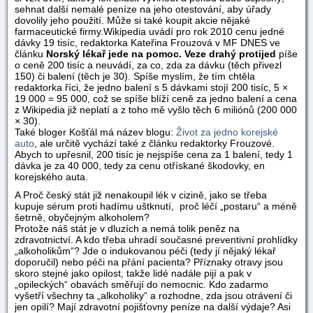
sehnat další nemalé peníze na jeho otestování, aby úřady
dovolily jeho použití. Může si také koupit akcie nějaké
farmaceutické firmy.
Wikipedia uvádí pro rok 2010 cenu jedné
dávky 19 tisíc, redaktorka Kateřina Frouzová v MF DNES ve
článku
Norský lékař jede na pomoc. Veze drahý protijed
píše
o ceně 200 tisíc a neuvádí, za co, zda za dávku (těch přivezl
150) či balení (těch je 30). Spíše myslím, že tím chtěla
redaktorka říci, že jedno balení s 5 dávkami stojí 200 tisíc, 5 ×
19 000 = 95 000, což se spíše blíží ceně za jedno balení a cena
z Wikipedia již neplatí a z toho mě vyšlo těch 6 miliónů (200 000
× 30).
Také bloger Košťál má název blogu:
Život za jedno korejské
auto
, ale určitě vychází také z článku redaktorky Frouzové.
Abych to upřesnil, 200 tisíc je nejspíše cena za 1 balení, tedy 1
dávka je za 40 000, tedy za cenu otřískané škodovky, en
korejského auta.
A Proč český stát již nenakoupil lék v cizině, jako se třeba
kupuje sérum proti hadímu uštknutí, proč léčí „postaru“ a méně
šetrně, obyčejným alkoholem?
Protože náš stát je v dluzích a nemá tolik peněz na
zdravotnictví. A kdo třeba uhradí současné preventivní prohlídky
„alkoholikům“? Jde o indukovanou péči (tedy jí nějaký lékař
doporučil) nebo péči na přání pacienta? Příznaky otravy jsou
skoro stejné jako opilost, takže lidé nadále pijí a pak v
„opileckých“ obavách směřují do nemocnic. Kdo zadarmo
vyšetří všechny ta „alkoholiky“ a rozhodne, zda jsou otrávení či
jen opilí? Mají zdravotní pojišťovny peníze na další výdaje? Asi