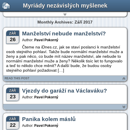
Myriády nezávislých myšlenek
Monthly Archives: Září 2017
Manželství nebude manželství?
ZÁŘ
26
Author:
Pavel Pokorný
Čteme na iDnes.cz, jak se staví poslanci k manželství
osob stejného pohlaví. Takže bude normální manželství muže a
ženy a pak něco, co bude mít název manželství, ale nebude to
normální manželství muže a ženy? Několik tisíc let to fungovalo
a teď to někdo chce měnit? A další bude, že budou osoby
stejného pohlaví požadovat […]
READ THIS POST
Vjezdy do garáží na Václaváku?
ZÁŘ
23
Author:
Pavel Pokorný
Panika kolem máslů
ZÁŘ
22
Author:
Pavel Pokorný