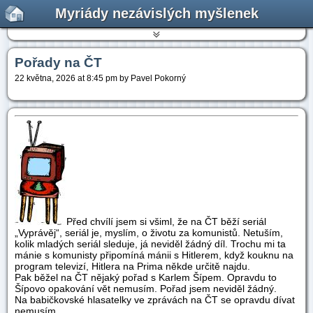
Myriády nezávislých myšlenek
Pořady na ČT
22 května, 2026 at 8:45 pm by Pavel Pokorný
Před chvílí jsem si všiml, že na ČT běží seriál
„Vyprávěj“, seriál je, myslím, o životu za komunistů. Netuším,
kolik mladých seriál sleduje, já neviděl žádný díl. Trochu mi ta
mánie s komunisty připomíná mánii s Hitlerem, když kouknu na
program televizí, Hitlera na Prima někde určitě najdu.
Pak běžel na ČT nějaký pořad s Karlem Šípem. Opravdu to
Šípovo opakování vět nemusím. Pořad jsem neviděl žádný.
Na babičkovské hlasatelky ve zprávách na ČT se opravdu dívat
nemusím…