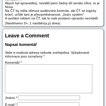
Abych byl spravedlivý, neviděl jsem žádný díl seriálu Ulice, to je
Nova..
Na ČT by měla vlítnout auditorská kontrola, ale ČT se logicky
brání, určitě tam je přezaměstnanost, „švarc systém“.
A vysílání reklam na ČT, tak to naši poslanci opravdu nezvládli.
(Navštíveno 5×, 1 návštěv(a,y) dnes)
Leave a Comment
Napsat komentář
Vaše e-mailová adresa nebude zveřejněna.
Vyžadované
informace jsou označeny
*
Komentář
*
Jméno
*
E-mail
*