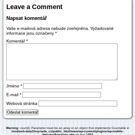
Leave a Comment
Napsat komentář
Vaše e-mailová adresa nebude zveřejněna.
Vyžadované
informace jsou označeny
*
Komentář
*
Jméno
*
E-mail
*
Webová stránka
Warning
: count(): Parameter must be an array or an object that implements Countable in
/mnt/web-data2/myriada_cz/public_html/www/wp-content/plugins/wp-mobile-
detector/functions.php
on line
1203