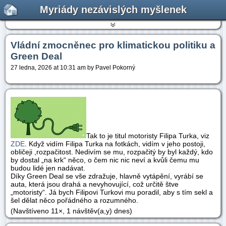
Myriády nezávislých myšlenek
Vládní zmocněnec pro klimatickou politiku a
Green Deal
27 ledna, 2026 at 10:31 am by Pavel Pokorný
Tak to je titul motoristy Filipa Turka, viz
ZDE
. Když vidím Filipa Turka na fotkách, vidím v jeho postoji,
obličeji ,rozpačitost. Nedivím se mu, rozpačitý by byl každý, kdo
by dostal „na krk“ něco, o čem nic nic neví a kvůli čemu mu
budou lidé jen nadávat.
Díky Green Deal se vše zdražuje, hlavně vytápění, vyrábí se
auta, která jsou drahá a nevyhovující, což určitě štve
„motoristy“. Já bych Filipovi Turkovi mu poradil, aby s tím sekl a
šel dělat něco pořádného a rozumného.
(Navštíveno 11×, 1 návštěv(a,y) dnes)