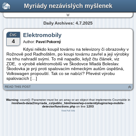
Myriády nezávislých myšlenek
Daily Archives: 4.7.2025
Elektromobily
ČVC
4
Author:
Pavel Pokorný
Kdysi někdo koupil továrnu na televizory či obrazovky v
Rožnově pod Radhoštěm, po koupi továrnu zavřel a její výrobky
na trhu nahradil svými. To mě napadlo, když čtu článek, viz
ZDE, o výrobě elektromobilů ve Škodovce Mladá Boleslav.
Škodovka je prý proti spalovacím německým autům úspěšná,
Volkswagen propouští. Tak co se nabízí? Převést výrobu
spalovacích […]
READ THIS POST
Warning
: count(): Parameter must be an array or an object that implements Countable in
/mnt/web-data2/myriada_cz/public_html/www/wp-content/plugins/wp-mobile-
detector/functions.php
on line
1203
View Full Site