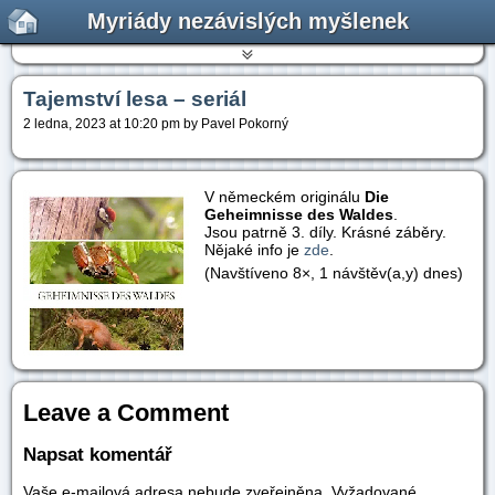
Myriády nezávislých myšlenek
Tajemství lesa – seriál
2 ledna, 2023 at 10:20 pm by Pavel Pokorný
V německém originálu
Die
Geheimnisse des Waldes
.
Jsou patrně 3. díly. Krásné záběry.
Nějaké info je
zde
.
(Navštíveno 8×, 1 návštěv(a,y) dnes)
Leave a Comment
Napsat komentář
Vaše e-mailová adresa nebude zveřejněna.
Vyžadované