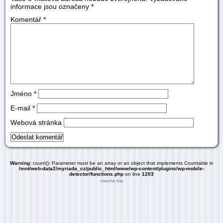
informace jsou označeny
*
Komentář
*
Jméno
*
E-mail
*
Webová stránka
Warning
: count(): Parameter must be an array or an object that implements Countable in
/mnt/web-data2/myriada_cz/public_html/www/wp-content/plugins/wp-mobile-
detector/functions.php
on line
1203
View Full Site