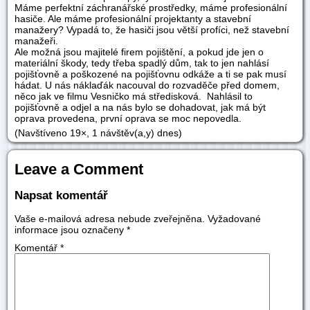
Máme perfektní záchranářské prostředky, máme profesionální
hasiče. Ale máme profesionální projektanty a stavební
manažery? Vypadá to, že hasiči jsou větší profíci, než stavební
manažeři.
Ale možná jsou majitelé firem pojištění, a pokud jde jen o
materiální škody, tedy třeba spadlý dům, tak to jen nahlásí
pojišťovně a poškozené na pojišťovnu odkáže a ti se pak musí
hádat. U nás náklaďák nacouval do rozvaděče před domem,
něco jak ve filmu Vesničko má středisková. Nahlásil to
pojišťovně a odjel a na nás bylo se dohadovat, jak má být
oprava provedena, první oprava se moc nepovedla.
(Navštíveno 19×, 1 návštěv(a,y) dnes)
Leave a Comment
Napsat komentář
Vaše e-mailová adresa nebude zveřejněna.
Vyžadované
informace jsou označeny
*
Komentář
*