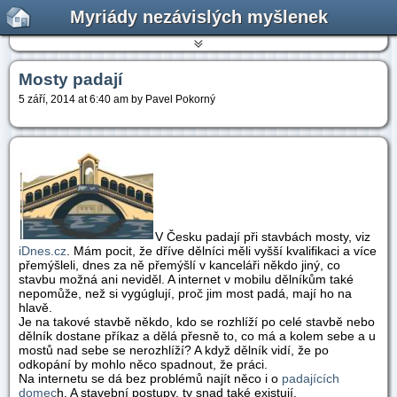
Myriády nezávislých myšlenek
Mosty padají
5 září, 2014 at 6:40 am by Pavel Pokorný
V Česku padají při stavbách mosty, viz
iDnes.cz
. Mám pocit, že dříve dělníci měli vyšší kvalifikaci a více
přemýšleli, dnes za ně přemýšlí v kanceláři někdo jiný, co
stavbu možná ani neviděl. A internet v mobilu dělníkům také
nepomůže, než si vygúglují, proč jim most padá, mají ho na
hlavě.
Je na takové stavbě někdo, kdo se rozhlíží po celé stavbě nebo
dělník dostane příkaz a dělá přesně to, co má a kolem sebe a u
mostů nad sebe se nerozhlíží? A když dělník vidí, že po
odkopání by mohlo něco spadnout, že práci.
Na internetu se dá bez problémů najít něco i o
padajících
domec
h. A stavební postupy, ty snad také existují.