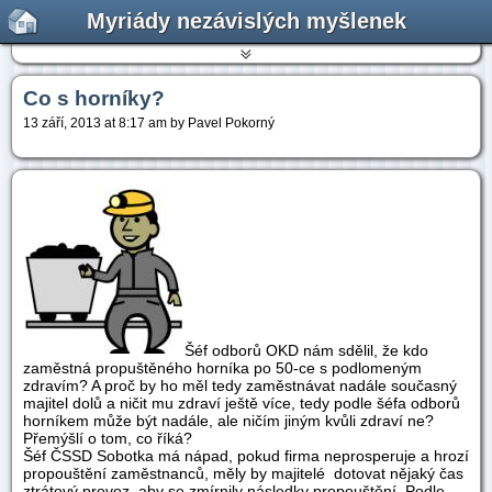
Myriády nezávislých myšlenek
Co s horníky?
13 září, 2013 at 8:17 am by Pavel Pokorný
Šéf odborů OKD nám sdělil, že kdo
zaměstná propuštěného horníka po 50-ce s podlomeným
zdravím? A proč by ho měl tedy zaměstnávat nadále současný
majitel dolů a ničit mu zdraví ještě více, tedy podle šéfa odborů
horníkem může být nadále, ale ničím jiným kvůli zdraví ne?
Přemýšlí o tom, co říká?
Šéf ČSSD Sobotka má nápad, pokud firma neprosperuje a hrozí
propouštění zaměstnanců, měly by majitelé dotovat nějaký čas
ztrátový provoz, aby se zmírnily následky propouštění. Podle