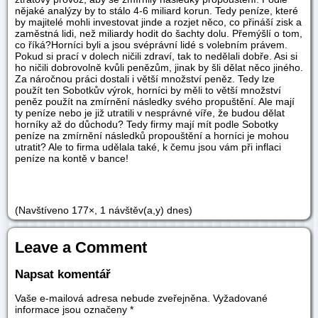
nějaké analýzy by to stálo 4-6 miliard korun. Tedy peníze, které
by majitelé mohli investovat jinde a rozjet něco, co přináší zisk a
zaměstná lidi, než miliardy hodit do šachty dolu. Přemýšlí o tom,
co říká?
Horníci byli a jsou svéprávní lidé s volebním právem.
Pokud si prací v dolech ničili zdraví, tak to nedělali dobře. Asi si
ho ničili dobrovolně kvůli penězům, jinak by šli dělat něco jiného.
Za náročnou práci dostali i větší množství peněz. Tedy lze
použít ten Sobotkův výrok, horníci by měli to větší množství
peněz použít na zmírnění následky svého propuštění. Ale mají
ty peníze nebo je již utratili v nesprávné víře, že budou dělat
horníky až do důchodu? Tedy firmy mají mít podle Sobotky
peníze na zmírnění následků propouštění a horníci je mohou
utratit? Ale to firma udělala také, k čemu jsou vám při inflaci
peníze na kontě v bance!
(Navštíveno 177×, 1 návštěv(a,y) dnes)
Leave a Comment
Napsat komentář
Vaše e-mailová adresa nebude zveřejněna.
Vyžadované
informace jsou označeny
*